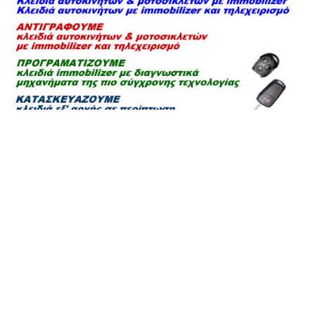
MINI COOPER ΚΛΕΙΔΙΑ
IMMOBILIZER
ΑΥΤΟΚΙΝΗΤΩΝ,
ΠΡΟΣΦΟΡΕΣ, τιμες,
επισκευες.